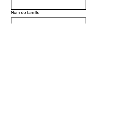
Nom de famille
Nom de l'entreprise
E-mail
*
Écrire un message
Soumettre
© 2024 par HR Bridge Consulting.
Propulsé et sécurisé par
Wix